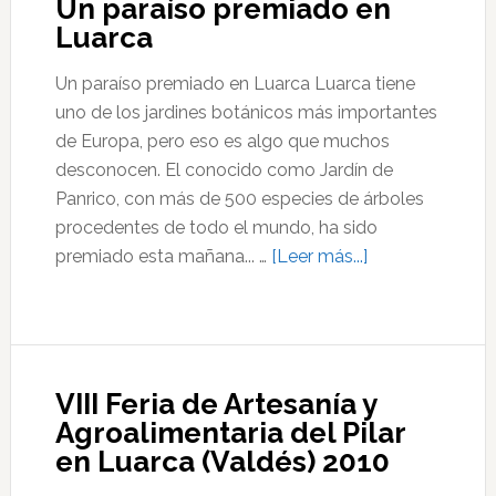
Un paraíso premiado en
euros
Luarca
Un paraíso premiado en Luarca Luarca tiene
uno de los jardines botánicos más importantes
de Europa, pero eso es algo que muchos
desconocen. El conocido como Jardín de
Panrico, con más de 500 especies de árboles
procedentes de todo el mundo, ha sido
acerca
premiado esta mañana... …
[Leer más...]
de
Un
paraíso
premiado
VIII Feria de Artesanía y
en
Agroalimentaria del Pilar
Luarca
en Luarca (Valdés) 2010