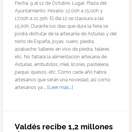
Fecha: 9 al 12 de Octubre. Lugar: Plaza del
Ayuntamiento. Horario: 12.00h a 15.00h y
17.00h a 21.30h. El día 12 se clausura a las
15.00h. Durante los días que dura la feria se
podrá disfrutar de la artesanía de Asturias y del
resto de España, joyas, cuero, piedra,
azabache, talleres en vivo de piedra, telares,
etc. No faltará la alimentación artesana de
Asturias, embutidos, miel, licores, pastelería,
paque, quesos, etc. Como cada año habrá
artesanos que serán una novedad, asi como
acerca
artesanos ya …
[Leer más...]
de
VIII
Feria
de
Valdés recibe 1,2 millones
Artesanía