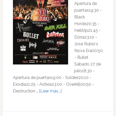
Apertura de
puertas19:30 -
Black
Horde20:35 -
Helltrip21:45 -
Döria23:10 -
Jose Rubio's
Nova Era00:50
- Bullet
Sábado 27 de
julio18:30 -
Apertura de puertas19:00 - Soldier20:10 -
Exodia21:25 - Asfixia23:00 - Overkill00:50 -
acerca
Destruction …
[Leer más...]
de
Luarca
Metal