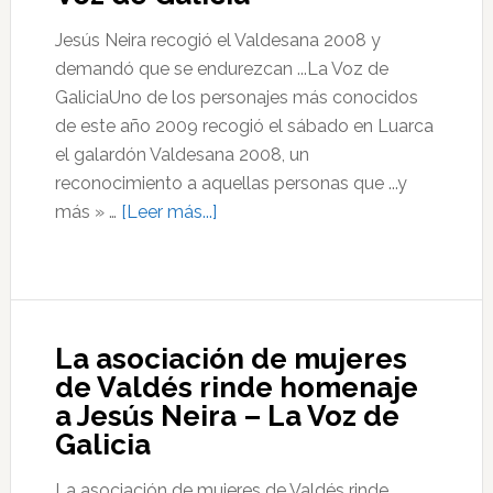
su
Jesús Neira recogió el Valdesana 2008 y
aparcamiento
demandó que se endurezcan ...La Voz de
urbano
GaliciaUno de los personajes más conocidos
–
de este año 2009 recogió el sábado en Luarca
La
el galardón Valdesana 2008, un
Voz
reconocimiento a aquellas personas que ...y
de
acerca
más » …
[Leer más...]
Galicia
de
Jesús
Neira
recogió
La asociación de mujeres
el
de Valdés rinde homenaje
Valdesana
a Jesús Neira – La Voz de
2008
Galicia
y
demandó
La asociación de mujeres de Valdés rinde