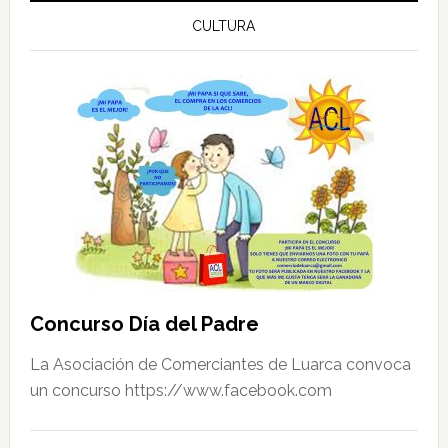
–
CULTURA
La
Voz
de
Galicia
Concurso Día del Padre
La Asociación de Comerciantes de ‪Luarca‬ convoca
un concurso https://www.facebook.com