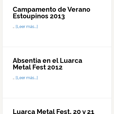
Fest
Campamento de Verano
2013
Estoupinos 2013
acerca
…
[Leer más...]
de
Campamento
de
Verano
Absentia en el Luarca
Estoupinos
Metal Fest 2012
2013
acerca
…
[Leer más...]
de
Absentia
en
el
Luarca Metal Fest, 20 y 21
Luarca