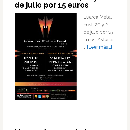
de julio por 15 euros
Metal
Fest
Luarca Metal
2012
Fest, 20 y 21
de julio por 15
euros, Asturias
acerca
…
[Leer más...]
de
Luarca
Metal
Fest,
20
y
21
de
julio
por
15