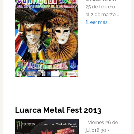
25 de febrero
al 2 de marzo …
acerca
[Leer más...]
de
Carnaval
Luarca
2022
Luarca Metal Fest 2013
Viernes 26 de
julio18:30 -