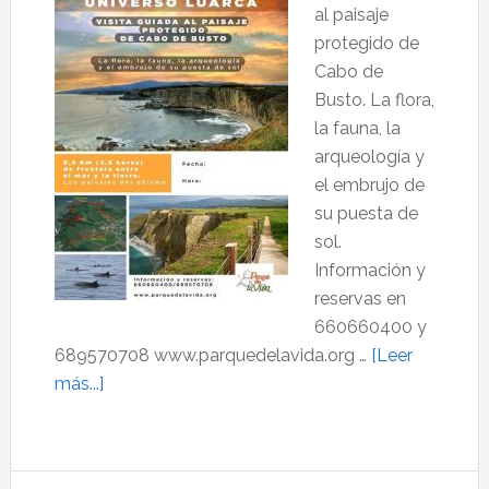
al paisaje
Fonte
protegido de
Baxa
Cabo de
Busto. La flora,
la fauna, la
arqueología y
el embrujo de
su puesta de
sol.
Información y
reservas en
660660400 y
689570708 www.parquedelavida.org …
[Leer
acerca
más...]
de
Universo
Luarca