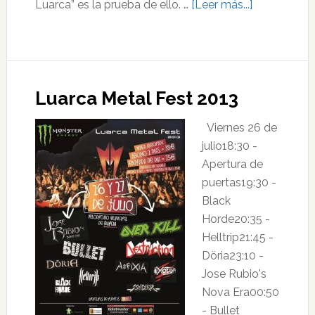
acerca
Luarca” es la prueba de ello. …
[Leer más...]
de
Luarca
comparte
Luarca:
Luarca Metal Fest 2013
la
primera
Viernes 26 de
guía
julio18:30 -
turística
Apertura de
100%
puertas19:30 -
Microsoft
Black
Office
Horde20:35 -
Helltrip21:45 -
Döria23:10 -
Jose Rubio's
Nova Era00:50
- Bullet