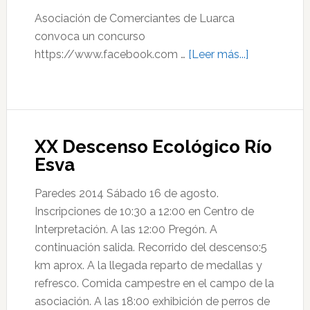
Asociación de Comerciantes de ‪Luarca‬
convoca un concurso
acerca
https://www.facebook.com …
[Leer más...]
de
Concurso
Día
del
XX Descenso Ecológico Río
Padre
Esva
Paredes 2014 Sábado 16 de agosto.
Inscripciones de 10:30 a 12:00 en Centro de
Interpretación. A las 12:00 Pregón. A
continuación salida. Recorrido del descenso:5
km aprox. A la llegada reparto de medallas y
refresco. Comida campestre en el campo de la
asociación. A las 18:00 exhibición de perros de