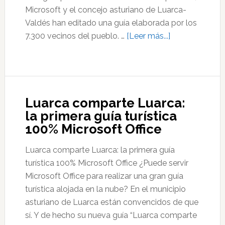
Microsoft y el concejo asturiano de Luarca-
Valdés han editado una guía elaborada por los
acerca
7.300 vecinos del pueblo. …
[Leer más...]
de
Una
guía
y
Luarca comparte Luarca:
7.300
la primera guía turística
autores
100% Microsoft Office
Luarca comparte Luarca: la primera guía
turística 100% Microsoft Office ¿Puede servir
Microsoft Office para realizar una gran guía
turística alojada en la nube? En el municipio
asturiano de Luarca están convencidos de que
sí. Y de hecho su nueva guía “Luarca comparte