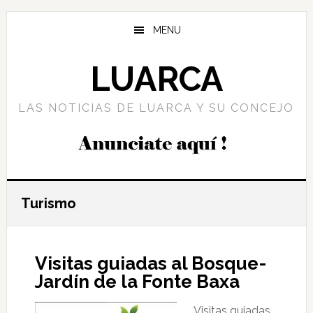
Saltar
Saltar
Saltar
al
a
al
MENU
contenido
la
pie
principal
barra
de
LUARCA
lateral
página
principal
LAS NOTICIAS DE LUARCA Y SU CONCEJO
Turismo
Visitas guiadas al Bosque-
Jardín de la Fonte Baxa
Visitas guiadas