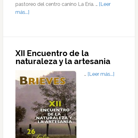
pastoreo del centro canino La Ería. …
[Leer
acerca
más...]
de
XX
Descenso
Ecológico
XII Encuentro de la
Río
naturaleza y la artesania
Esva
acerca
…
[Leer más...]
de
XII
Encuentro
de
la
naturaleza
y
la