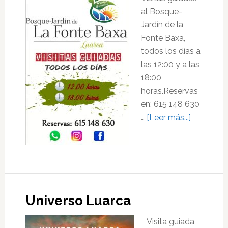
al Bosque-
Jardín de la
Fonte Baxa,
todos los días a
las 12:00 y a las
18:00
horas.Reservas
en: 615 148 630
acerca
…
[Leer más...]
de
Visitas
guiadas
al
Bosque-
Jardín
Universo Luarca
de
Visita guiada
la