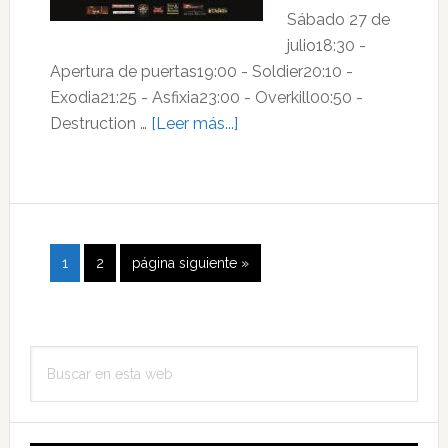
Sábado 27 de
julio18:30 -
Apertura de puertas19:00 - Soldier20:10 -
Exodia21:25 - Asfixia23:00 - Overkill00:50 -
acerca
Destruction …
[Leer más...]
de
Luarca
Metal
Fest
2013
Página
Página
Ir
1
2
página siguiente »
a
la
Barra
Buscar
lateral
en
principal
esta
web