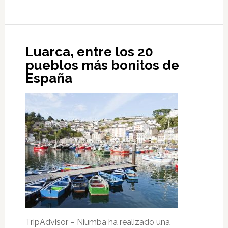
X
Concurso
Nacional
Luarca, entre los 20
De
pueblos más bonitos de
Carteles
España
San
Timoteo
2016
TripAdvisor – Niumba ha realizado una