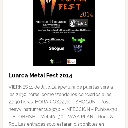
Luarca Metal Fest 2014
VIERNES 11 de Julio.La apertura de puertas será a
las 21:30 horas, comenzando los conciertos a las
22:30 horas. HORARIOS22:30 – SHOGUN – Post-
heavy instrumental23:30 – INFECCION – Punk00:30
– BLOBFISH – Metal01:30 – VAYA PLAN – Rock &
Roll Las entradas solo estarán disponibles en