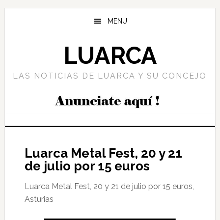
Saltar
Saltar
Saltar
al
a
al
MENU
contenido
la
pie
principal
barra
de
LUARCA
lateral
página
principal
LAS NOTICIAS DE LUARCA Y SU CONCEJO
Luarca Metal Fest, 20 y 21
de julio por 15 euros
Luarca Metal Fest, 20 y 21 de julio por 15 euros,
Asturias