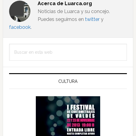
Acerca de
Luarca.org
Noticias de Luarca y su concejo.
Puedes seguirnos en
twitter
y
facebook
.
Barra
Buscar
lateral
en
principal
esta
web
CULTURA