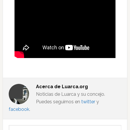
Acerca de
Luarca.org
Noticias de Luarca y su concejo.
Puedes seguirnos en
twitter
y
facebook
.
Barra
Buscar