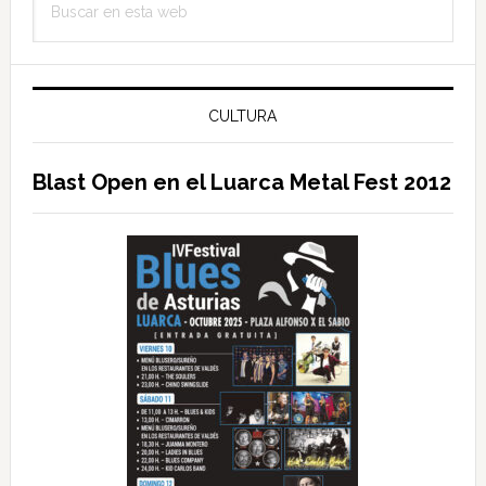
lateral
en
principal
esta
web
CULTURA
Blast Open en el Luarca Metal Fest 2012