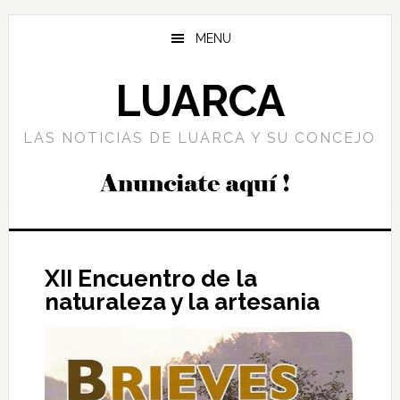
Saltar
Saltar
Saltar
al
a
al
MENU
contenido
la
pie
principal
barra
de
LUARCA
lateral
página
principal
LAS NOTICIAS DE LUARCA Y SU CONCEJO
XII Encuentro de la
naturaleza y la artesania