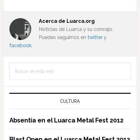
Acerca de
Luarca.org
Noticias de Luarca y su concejo.
Puedes seguirnos en
twitter
y
facebook
.
Barra
Buscar
lateral
en
principal
esta
web
CULTURA
Absentia en el Luarca Metal Fest 2012
Blast Open en el Luarca Metal Fest 2012