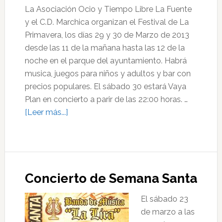
La Asociación Ocio y Tiempo Libre La Fuente
y el C.D. Marchica organizan el Festival de La
Primavera, los días 29 y 30 de Marzo de 2013
desde las 11 de la mañana hasta las 12 de la
noche en el parque del ayuntamiento. Habrá
musica, juegos para niños y adultos y bar con
precios populares. El sábado 30 estará Vaya
Plan en concierto a parir de las 22:00 horas. …
acerca
[Leer más...]
de
Festival
de
La
Concierto de Semana Santa
Primavera
El sábado 23
de marzo a las