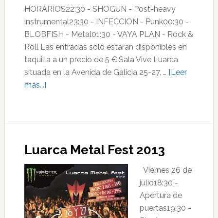
HORARIOS22:30 - SHOGUN - Post-heavy
instrumental23:30 - INFECCION - Punk00:30 -
BLOBFISH - Metal01:30 - VAYA PLAN - Rock &
Roll Las entradas solo estarán disponibles en
taquilla a un precio de 5 €.Sala Vive Luarca
situada en la Avenida de Galicia 25-27. …
[Leer
acerca
más...]
de
Luarca
Metal
Fest
Luarca Metal Fest 2013
2014
Viernes 26 de
julio18:30 -
Apertura de
puertas19:30 -