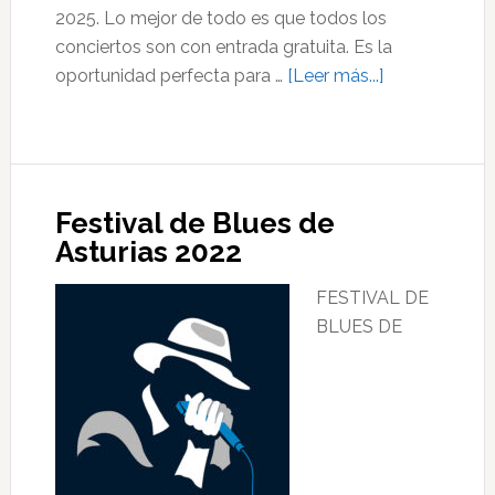
2025. Lo mejor de todo es que todos los
conciertos son con entrada gratuita. Es la
acerca
oportunidad perfecta para …
[Leer más...]
de
IV
Festival
de
Festival de Blues de
Blues
Asturias 2022
de
Asturias
FESTIVAL DE
2025
BLUES DE