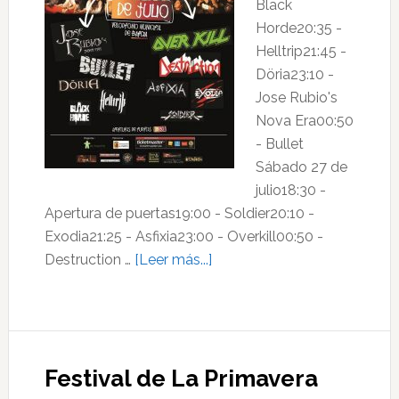
Black
Horde20:35 -
Helltrip21:45 -
Döria23:10 -
Jose Rubio's
Nova Era00:50
- Bullet
Sábado 27 de
julio18:30 -
Apertura de puertas19:00 - Soldier20:10 -
Exodia21:25 - Asfixia23:00 - Overkill00:50 -
acerca
Destruction …
[Leer más...]
de
Luarca
Metal
Fest
Festival de La Primavera
2013