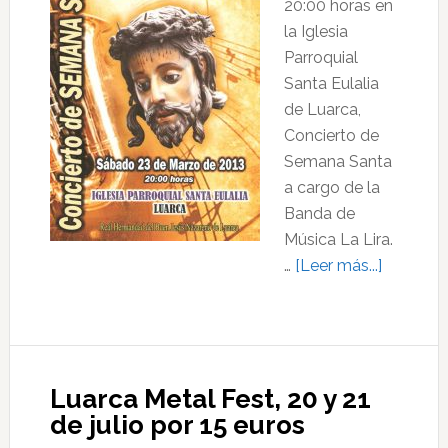
20:00 horas en
la Iglesia
Parroquial
Santa Eulalia
de Luarca,
Concierto de
Semana Santa
a cargo de la
Banda de
Música La Lira.
acerca
…
[Leer más...]
de
Conciert
de
Semana
Luarca Metal Fest, 20 y 21
Santa
de julio por 15 euros