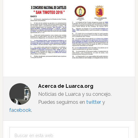
Acerca de
Luarca.org
Noticias de Luarca y su concejo.
Puedes seguirnos en
twitter
y
facebook
.
Barra
Buscar
lateral