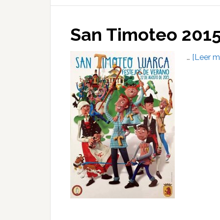
San Timoteo 201
…
[Leer má