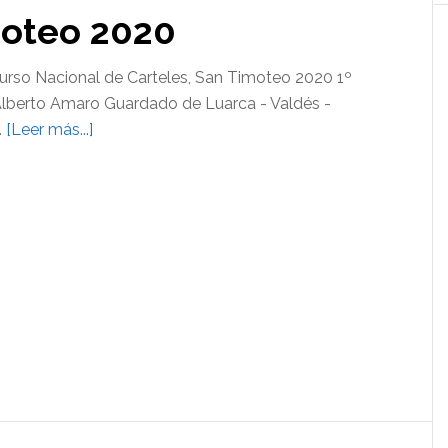
moteo 2020
urso Nacional de Carteles, San Timoteo 2020 1º
Alberto Amaro Guardado de Luarca - Valdés -
acerca
…
[Leer más...]
de
Cartel
de
San
Timoteo
2020