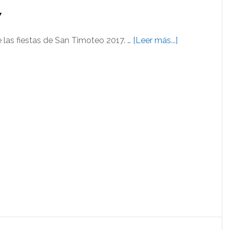
7
acerca
e las fiestas de San Timoteo 2017. …
[Leer más...]
de
San
Timoteo
2017