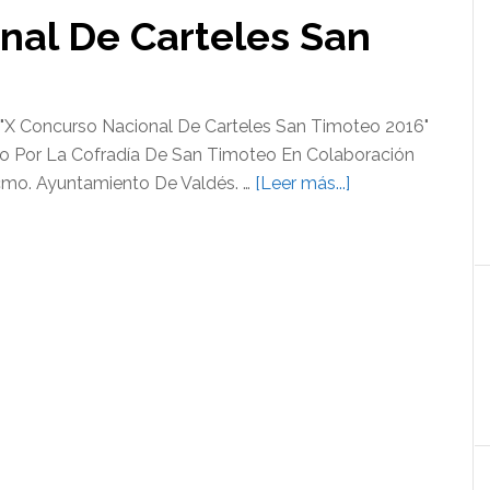
nal De Carteles San
 "X Concurso Nacional De Carteles San Timoteo 2016"
o Por La Cofradía De San Timoteo En Colaboración
acerca
cmo. Ayuntamiento De Valdés. …
[Leer más...]
de
X
Concurso
Nacional
De
Carteles
San
Timoteo
2016