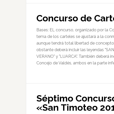
Concurso de Cart
Bases: EL concurso, organizado por la Cof
tema de los carteles se ajustará a la c
aunque tendrá total libertad de concepto,
obstante deberá incluir las leyendas "
VERANO" y "LUARCA". También deberá inclu
Concejo de Valdés, ambos en la parte infe
Séptimo Concurso
«San Timoteo 20