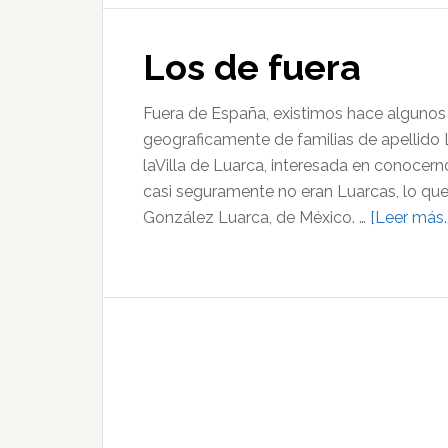
en
el
Los de fuera
Luarca
Metal
Fest
Fuera de España, existimos hace alguno
2012
geograficamente de familias de apellido 
laVilla de Luarca, interesada en conocer
casi seguramente no eran Luarcas, lo qu
González Luarca, de México. …
[Leer más..