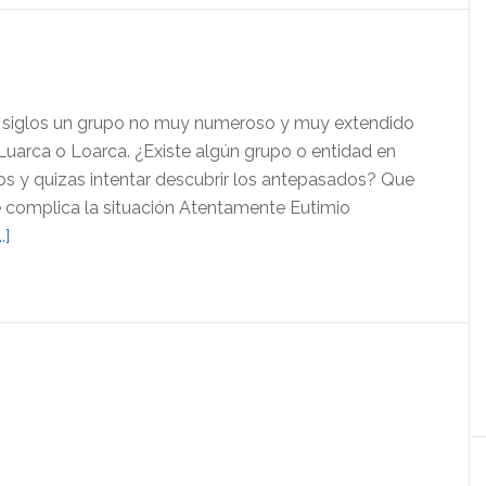
Microsoft
Office
s siglos un grupo no muy numeroso y muy extendido
Luarca o Loarca. ¿Existe algún grupo o entidad en
nos y quizas intentar descubrir los antepasados? Que
e complica la situación Atentamente Eutimio
acerca
.]
de
Los
de
fuera