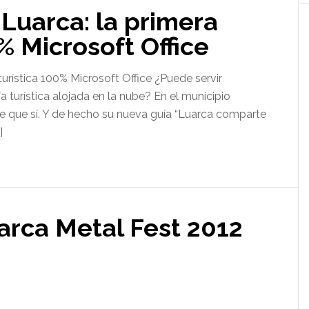
Luarca: la primera
% Microsoft Office
urística 100% Microsoft Office ¿Puede servir
ía turística alojada en la nube? En el municipio
e que sí. Y de hecho su nueva guía “Luarca comparte
acerca
]
de
Luarca
comparte
Luarca:
arca Metal Fest 2012
la
primera
guía
turística
100%