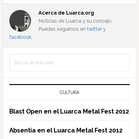
Acerca de
Luarca.org
Noticias de Luarca y su concejo.
Puedes seguirnos en
twitter
y
facebook
.
Barra
Buscar
lateral
en
principal
esta
web
CULTURA
Blast Open en el Luarca Metal Fest 2012
Absentia en el Luarca Metal Fest 2012