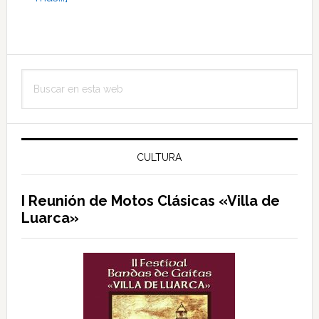
de
Sin
Nombre
Barra
–
Buscar
lateral
Sin
en
letra
principal
esta
web
CULTURA
I Reunión de Motos Clásicas «Villa de
Luarca»