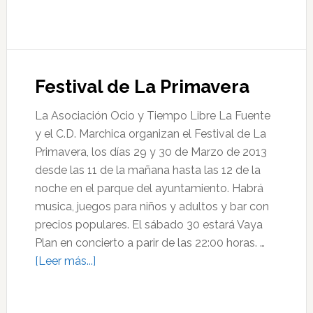
de
Jornadas
Gastronómi
de
Festival de La Primavera
la
Faba
La Asociación Ocio y Tiempo Libre La Fuente
y el C.D. Marchica organizan el Festival de La
Primavera, los días 29 y 30 de Marzo de 2013
desde las 11 de la mañana hasta las 12 de la
noche en el parque del ayuntamiento. Habrá
musica, juegos para niños y adultos y bar con
precios populares. El sábado 30 estará Vaya
Plan en concierto a parir de las 22:00 horas. …
acerca
[Leer más...]
de
Festival