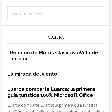
de
Barra
La
Buscar
lateral
Primavera
en
principal
esta
web
CULTURA
I Reunión de Motos Clásicas «Villa de
Luarca»
La mirada del viento
Luarca comparte Luarca: la primera
guía turística 100% Microsoft Office
Luarca comparte Luarca: la primera guía turística
100% Microsoft Office ¿Puede servir Microsoft Office