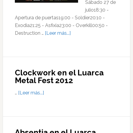
Sábado 27 de
julio18:30 -
Apertura de puertas19:00 - Soldier20:10 -
Exodia21:25 - Asfixia23:00 - Overkill00:50 -
acerca
Destruction …
[Leer más...]
de
Luarca
Metal
Fest
Clockwork en el Luarca
2013
Metal Fest 2012
acerca
…
[Leer más...]
de
Clockwork
en
el
Absentia en el Luarca
Luarca