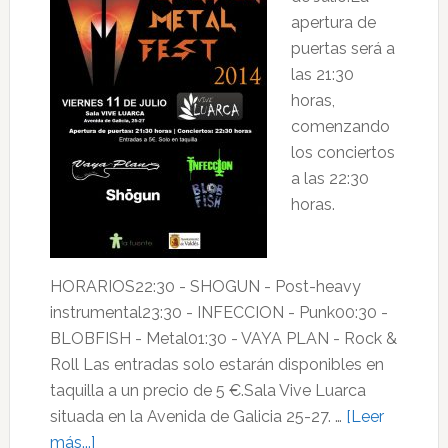
apertura de
puertas será a
las 21:30
horas,
comenzando
los conciertos
a las 22:30
horas.
HORARIOS22:30 - SHOGUN - Post-heavy
instrumental23:30 - INFECCION - Punk00:30 -
BLOBFISH - Metal01:30 - VAYA PLAN - Rock &
Roll Las entradas solo estarán disponibles en
taquilla a un precio de 5 €.Sala Vive Luarca
situada en la Avenida de Galicia 25-27. …
[Leer
acerca
más...]