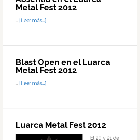
Metal Fest 2012
Metal
Fest
acerca
…
[Leer más...]
2012
de
Absentia
en
el
Blast Open en el Luarca
Luarca
Metal Fest 2012
Metal
Fest
acerca
…
[Leer más...]
2012
de
Blast
Open
en
Luarca Metal Fest 2012
el
Luarca
El 20 y 21 de
Metal