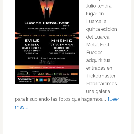
Julio tendrá
Fest
lugar en
2012
Luarca la
quinta edición
del Luarca
Metal Fest.
Puedes
adquirir tus
entradas en
Ticketmaster
Habilitaremos
una galeria
para ir subiendo las fotos que hagamos. …
[Leer
acerca
más...]
de
Luarca
Metal