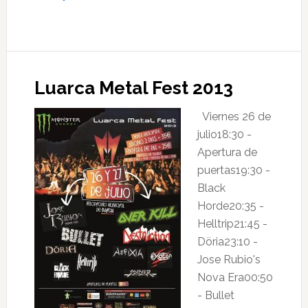
de
Luarca
Metal
Fest
Luarca Metal Fest 2013
2014
Viernes 26 de
julio18:30 -
Apertura de
puertas19:30 -
Black
Horde20:35 -
Helltrip21:45 -
Döria23:10 -
Jose Rubio's
Nova Era00:50
- Bullet