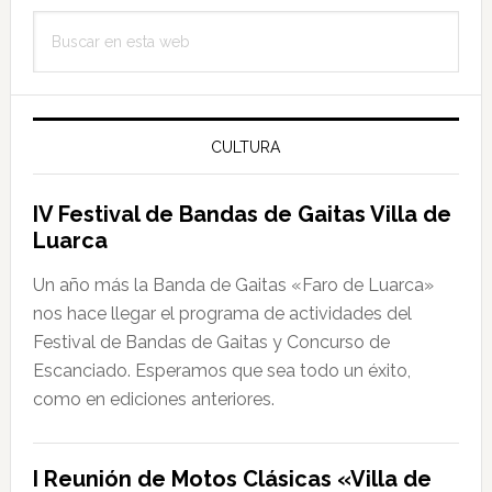
Barra
Fest
Buscar
lateral
2012
en
principal
esta
web
CULTURA
IV Festival de Bandas de Gaitas Villa de
Luarca
Un año más la Banda de Gaitas «Faro de Luarca»
nos hace llegar el programa de actividades del
Festival de Bandas de Gaitas y Concurso de
Escanciado. Esperamos que sea todo un éxito,
como en ediciones anteriores.
I Reunión de Motos Clásicas «Villa de