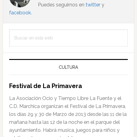
Puedes seguirnos en
twitter
y
facebook
.
Barra
Buscar
lateral
en
principal
esta
web
CULTURA
Festival de La Primavera
La Asociación Ocio y Tiempo Libre La Fuente y el
C.D. Marchica organizan el Festival de La Primavera,
los días 29 y 30 de Marzo de 2013 desde las 11 de la
mañana hasta las 12 de la noche en el parque del
ayuntamiento. Habrá musica, juegos para niños y